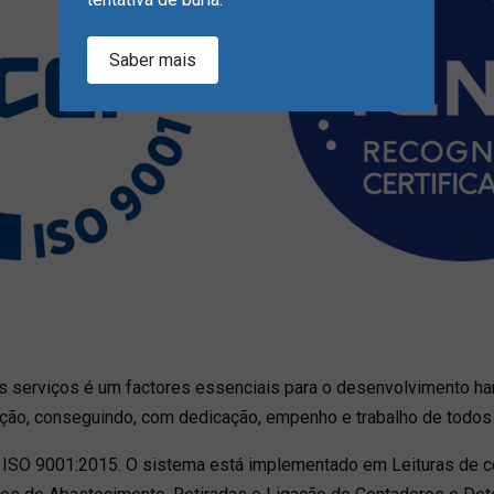
Saber mais
s serviços é um factores essenciais para o desenvolvimento ha
cação, conseguindo, com dedicação, empenho e trabalho de todos 
 ISO 9001:2015. O sistema está implementado em Leituras de 