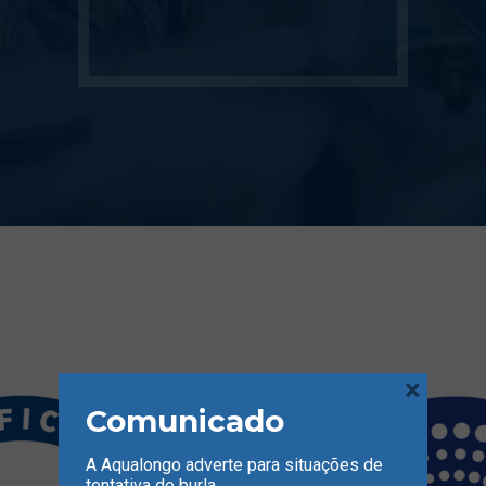
×
Comunicado
A Aqualongo adverte para situações de
tentativa de burla.