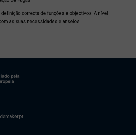
teção de Fugas
 definição correcta de funções e objectivos. A nível
o com as suas necessidades e anseios.
demaker.pt