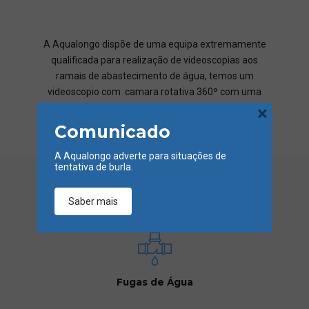
A Aqualongo dispõe de uma equipa extremamente
qualificada para realização de videoscopias aos
ramais de abastecimento de água, temos um
videoscopio com camara rotativa 360º com uma
lente de 4mm e 3 metros de comprimento.
×
Comunicado
A Aqualongo adverte para situações de
tentativa de burla.
Saber mais
Fugas de Água